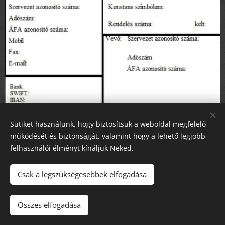
Sütiket használunk, hogy biztosítsuk a weboldal megfelelő
Számlák
működését és biztonságát, valamint hogy a lehető legjobb
felhasználói élményt kínáljuk Neked.
Csak a legszükségesebbek elfogadása
Az oldalt a
Webnode
működteti
Sütik
Nyelvek
Összes elfogadása
Slovenčina
Magyar