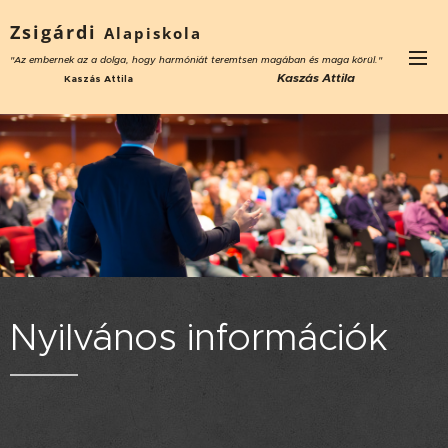
Zsigárdi
Alapiskola
"Az embernek az a
dolga,
hogy harmóniát teremtsen magában és maga körül."
Kaszás Attila
Kaszás Attila
Nyilvános információk